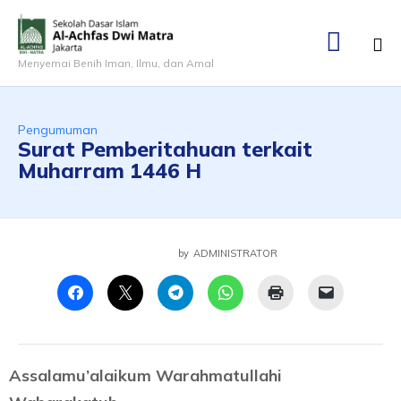

Menyemai Benih Iman, Ilmu, dan Amal
Ski
to
co
Category
Pengumuman
Surat Pemberitahuan terkait
Muharram 1446 H
by
ADMINISTRATOR
Assalamu’alaikum Warahmatullahi